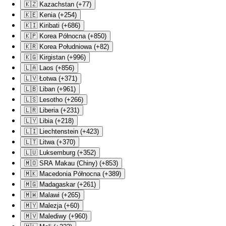
🇰🇿 Kazachstan (+77)
🇰🇪 Kenia (+254)
🇰🇮 Kiribati (+686)
🇰🇵 Korea Północna (+850)
🇰🇷 Korea Południowa (+82)
🇰🇬 Kirgistan (+996)
🇱🇦 Laos (+856)
🇱🇻 Łotwa (+371)
🇱🇧 Liban (+961)
🇱🇸 Lesotho (+266)
🇱🇷 Liberia (+231)
🇱🇾 Libia (+218)
🇱🇮 Liechtenstein (+423)
🇱🇹 Litwa (+370)
🇱🇺 Luksemburg (+352)
🇲🇴 SRA Makau (Chiny) (+853)
🇲🇰 Macedonia Północna (+389)
🇲🇬 Madagaskar (+261)
🇲🇼 Malawi (+265)
🇲🇾 Malezja (+60)
🇲🇻 Malediwy (+960)