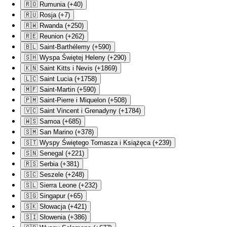
🇷🇴 Rumunia (+40)
🇷🇺 Rosja (+7)
🇷🇼 Rwanda (+250)
🇷🇪 Reunion (+262)
🇧🇱 Saint-Barthélemy (+590)
🇸🇭 Wyspa Świętej Heleny (+290)
🇰🇳 Saint Kitts i Nevis (+1869)
🇱🇨 Saint Lucia (+1758)
🇲🇫 Saint-Martin (+590)
🇵🇲 Saint-Pierre i Miquelon (+508)
🇻🇨 Saint Vincent i Grenadyny (+1784)
🇼🇸 Samoa (+685)
🇸🇲 San Marino (+378)
🇸🇹 Wyspy Świętego Tomasza i Książęca (+239)
🇸🇳 Senegal (+221)
🇷🇸 Serbia (+381)
🇸🇨 Seszele (+248)
🇸🇱 Sierra Leone (+232)
🇸🇬 Singapur (+65)
🇸🇰 Słowacja (+421)
🇸🇮 Słowenia (+386)