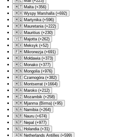
🇲🇱 Mali (+223)
🇲🇹 Malta (+356)
🇲🇭 Wyspy Marshalla (+692)
🇲🇶 Martynika (+596)
🇲🇷 Mauretania (+222)
🇲🇺 Mauritius (+230)
🇾🇹 Majotta (+262)
🇲🇽 Meksyk (+52)
🇫🇲 Mikronezja (+691)
🇲🇩 Mołdawia (+373)
🇲🇨 Monako (+377)
🇲🇳 Mongolia (+976)
🇲🇪 Czarnogóra (+382)
🇲🇸 Montserrat (+1664)
🇲🇦 Maroko (+212)
🇲🇿 Mozambik (+258)
🇲🇲 Mjanma (Birma) (+95)
🇳🇦 Namibia (+264)
🇳🇷 Nauru (+674)
🇳🇵 Nepal (+977)
🇳🇱 Holandia (+31)
🇦🇳 Netherlands Antilles (+599)