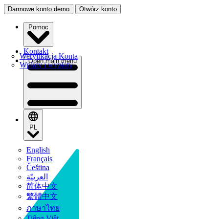
Darmowe konto demo
Otwórz konto
Pomoc
Kontakt
Weryfikacja Konta
Open main menu
Wpłaty i wypłaty
PL
English
Français
Čeština
العربيّة
简体中文
繁體中文
ภาษาไทย
Tiếng Việt