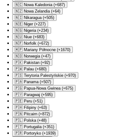
🇳🇨 Nowa Kaledonia (+687)
🇳🇿 Nowa Zelandia (+64)
🇳🇮 Nikaragua (+505)
🇳🇪 Niger (+227)
🇳🇬 Nigeria (+234)
🇳🇺 Niue (+683)
🇳🇫 Norfolk (+672)
🇲🇵 Mariany Północne (+1670)
🇳🇴 Norwegia (+47)
🇵🇰 Pakistan (+92)
🇵🇼 Palau (+680)
🇵🇸 Terytoria Palestyńskie (+970)
🇵🇦 Panama (+507)
🇵🇬 Papua-Nowa Gwinea (+675)
🇵🇾 Paragwaj (+595)
🇵🇪 Peru (+51)
🇵🇭 Filipiny (+63)
🇵🇳 Pitcairn (+872)
🇵🇱 Polska (+48)
🇵🇹 Portugalia (+351)
🇵🇷 Portoryko (+1939)