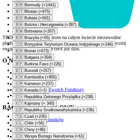
🇧🇲 Bermudy (+1441)
🇧🇹 Bhutan (+975)
🇧🇴 Boliwia (+591)
🇧🇦 Bośnia i Hercegowina (+387)
🇧🇼 Botswana (+267)
TRDX zapewnia inwestorom na całym świecie niezawodne
🇧🇷 Brazylia (+55)
platformy, konkurencyjne spready i wsparcie 24/7. Rozpocznij
🇮🇴 Brytyjskie Terytorium Oceanu Indyjskiego (+246)
swoją podróż w świecie Forex już dziś.
🇧🇳 Brunei (+673)
🇧🇬 Bułgaria (+359)
O NAS
🇧🇫 Burkina Faso (+226)
🇧🇮 Burundi (+257)
Wszystko o Firmie
🇰🇭 Kambodża (+855)
Licencja i przepisy
🇨🇲 Kamerun (+237)
Nasze zalety
Bezpieczeństwo Twoich Funduszy
🇨🇦 Kanada (+1)
Dokumenty prawne
🇨🇻 Republika Zielonego Przylądka (+238)
🇰🇾 Kajmany (+ 345)
RACHUNKI HANDLOWE
🇨🇫 Republika Środkowoafrykańska (+236)
🇹🇩 Czad (+235)
Porównanie Rachunków
🇨🇱 Chile (+56)
Konto Basic
🇨🇳 Chiny (+86)
Konto Trader
Konto Gold
🇨🇽 Wyspa Bożego Narodzenia (+61)