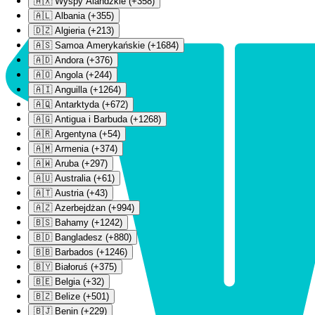
🇦🇽 Wyspy Alandzkie (+358)
🇦🇱 Albania (+355)
🇩🇿 Algieria (+213)
🇦🇸 Samoa Amerykańskie (+1684)
🇦🇩 Andora (+376)
🇦🇴 Angola (+244)
🇦🇮 Anguilla (+1264)
🇦🇶 Antarktyda (+672)
🇦🇬 Antigua i Barbuda (+1268)
🇦🇷 Argentyna (+54)
🇦🇲 Armenia (+374)
🇦🇼 Aruba (+297)
🇦🇺 Australia (+61)
🇦🇹 Austria (+43)
🇦🇿 Azerbejdżan (+994)
🇧🇸 Bahamy (+1242)
🇧🇩 Bangladesz (+880)
🇧🇧 Barbados (+1246)
🇧🇾 Białoruś (+375)
🇧🇪 Belgia (+32)
🇧🇿 Belize (+501)
🇧🇯 Benin (+229)