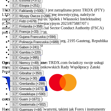
🇪🇪 Estonia (+372)
Kontakt
🇪🇹 Etiopia (+251)
TRDX.com jest własnością i jest zarządzana przez TRDX (PTY)
🇫🇰 Falklandy (+500)
LTD, południowoafrykańską firmę inwestycyjną, należycie
🇫🇴 Wyspy Owcze (+298)
zarejestrowaną w Komisji ds. Spółek i Własności Intelektualnej
🇫🇯 Fidżi (+679)
(CIPC) pod numerem rejestracyjnym 2023/875887/07 i
🇫🇮 Finlandia (+358)
autoryzowaną przez Financial Sector Conduct Authority (FSCA)
🇫🇷 Francja (+33)
pod numerem licencji 53738.
🇬🇫 Gujana Francuska (+594)
121 Beyers Naude DR, Randburg, 2195 Gauteng, Republika
🇵🇫 Polinezja Francuska (+689)
Południowej Afryki
🇬🇦 Gabon (+241)
+27 107 451 754
🇬🇲 Gambia (+220)
support@trdx.com
🇬🇪 Gruzja (+995)
Ograniczenia geograficzne:
TRDX.com świadczy swoje usługi
🇩🇪 Niemcy (+49)
mieszkańcom krajów członkowskich Rady Współpracy Zatoki
🇬🇭 Ghana (+233)
Perskiej (GCC).
🇬🇮 Gibraltar (+350)
🇬🇷 Grecja (+30)
🇬🇱 Grenlandia (+299)
🇬🇩 Grenada (+1473)
🇬🇵 Gwadelupa (+590)
🇬🇺 Guam (+1671)
OSTRZEŻENIE O RYZYKU
🇬🇹 Gwatemala (+502)
Handel produktami lewarowanymi, takimi jak Forex i instrumenty
🇬🇬 Guernsey (+44)