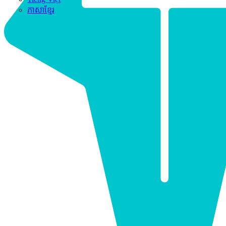
ភាសាខ្មែរ