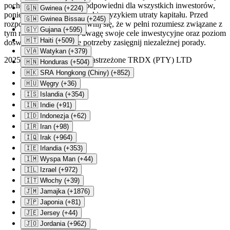
pochodne, może nie być odpowiedni dla wszystkich inwestorów,
🇬🇳 Gwinea (+224)
ponieważ wiąże się z wysokim ryzykiem utraty kapitału. Przed
🇬🇼 Gwinea Bissau (+245)
rozpoczęciem handlu upewnij się, że w pełni rozumiesz związane z
🇬🇾 Gujana (+595)
tym ryzyko, biorąc pod uwagę swoje cele inwestycyjne oraz poziom
🇭🇹 Haiti (+509)
doświadczenia. W razie potrzeby zasięgnij niezależnej porady.
🇻🇦 Watykan (+379)
2025
â© Wszelkie prawa zastrzeżone TRDX (PTY) LTD
🇭🇳 Honduras (+504)
🇭🇰 SRA Hongkong (Chiny) (+852)
🇭🇺 Węgry (+36)
🇮🇸 Islandia (+354)
🇮🇳 Indie (+91)
🇮🇩 Indonezja (+62)
🇮🇷 Iran (+98)
🇮🇶 Irak (+964)
🇮🇪 Irlandia (+353)
🇮🇲 Wyspa Man (+44)
🇮🇱 Izrael (+972)
🇮🇹 Włochy (+39)
🇯🇲 Jamajka (+1876)
🇯🇵 Japonia (+81)
🇯🇪 Jersey (+44)
🇯🇴 Jordania (+962)