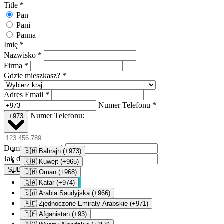
Title
*
Pan
Pani
Panna
Imię
*
Nazwisko
*
Firma
*
Gdzie mieszkasz?
*
Adres Email
*
Numer Telefonu
*
Numer Telefonu:
+973
Domena witryny
*
🇧🇭 Bahrajn (+973)
Jak do nas trafiłeś?
🇰🇼 Kuwejt (+965)
SUBMIT
🇴🇲 Oman (+968)
🇶🇦 Katar (+974)
🇸🇦 Arabia Saudyjska (+966)
🇦🇪 Zjednoczone Emiraty Arabskie (+971)
🇦🇫 Afganistan (+93)