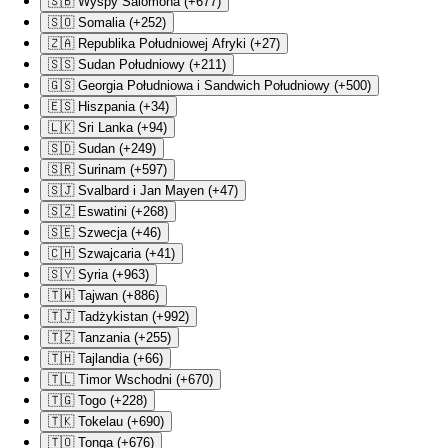
🇸🇧 Wyspy Salomona (+677)
🇸🇴 Somalia (+252)
🇿🇦 Republika Południowej Afryki (+27)
🇸🇸 Sudan Południowy (+211)
🇬🇸 Georgia Południowa i Sandwich Południowy (+500)
🇪🇸 Hiszpania (+34)
🇱🇰 Sri Lanka (+94)
🇸🇩 Sudan (+249)
🇸🇷 Surinam (+597)
🇸🇯 Svalbard i Jan Mayen (+47)
🇸🇿 Eswatini (+268)
🇸🇪 Szwecja (+46)
🇨🇭 Szwajcaria (+41)
🇸🇾 Syria (+963)
🇹🇼 Tajwan (+886)
🇹🇯 Tadżykistan (+992)
🇹🇿 Tanzania (+255)
🇹🇭 Tajlandia (+66)
🇹🇱 Timor Wschodni (+670)
🇹🇬 Togo (+228)
🇹🇰 Tokelau (+690)
🇹🇴 Tonga (+676)