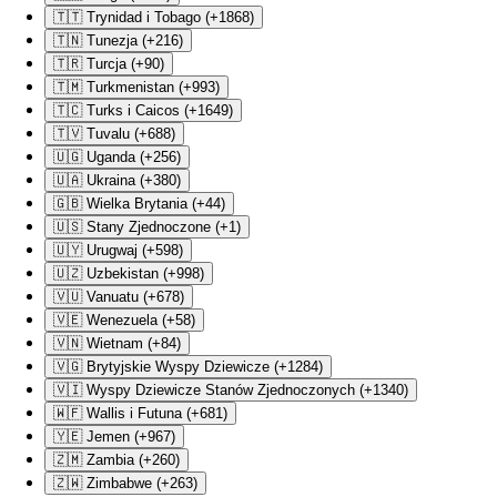
🇹🇹 Trynidad i Tobago (+1868)
🇹🇳 Tunezja (+216)
🇹🇷 Turcja (+90)
🇹🇲 Turkmenistan (+993)
🇹🇨 Turks i Caicos (+1649)
🇹🇻 Tuvalu (+688)
🇺🇬 Uganda (+256)
🇺🇦 Ukraina (+380)
🇬🇧 Wielka Brytania (+44)
🇺🇸 Stany Zjednoczone (+1)
🇺🇾 Urugwaj (+598)
🇺🇿 Uzbekistan (+998)
🇻🇺 Vanuatu (+678)
🇻🇪 Wenezuela (+58)
🇻🇳 Wietnam (+84)
🇻🇬 Brytyjskie Wyspy Dziewicze (+1284)
🇻🇮 Wyspy Dziewicze Stanów Zjednoczonych (+1340)
🇼🇫 Wallis i Futuna (+681)
🇾🇪 Jemen (+967)
🇿🇲 Zambia (+260)
🇿🇼 Zimbabwe (+263)