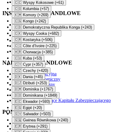
Konto premium RAW
🇨🇨 Wyspy Kokosowe (+61)
🇨🇴 Kolumbia (+57)
INSTRUMENTY HANDLOWE
🇰🇲 Komory (+269)
🇨🇬 Kongo (+242)
Waluty CFD
🇨🇩 Demokratyczna Republika Konga (+243)
Metale CFD
🇨🇰 Wyspy Cooka (+682)
Indeksy CFD
🇨🇷 Kostaryka (+506)
Akcje CFD
Indeksy CFD
🇨🇮 Côte d’Ivoire (+225)
Kryptowaluty CFD
🇭🇷 Chorwacja (+385)
🇨🇺 Kuba (+53)
NARZĘDZIA HANDLOWE
🇨🇾 Cypr (+357)
🇨🇿 Czechy (+420)
Platforma transakcyjna
🇩🇰 Dania (+45)
Kalendarz Ekonomiczny
🇩🇯 Dżibuti (+253)
Kalendarz świąteczny
🇩🇲 Dominika (+1767)
Godziny Handlowe
Daty wygaśnięcia CFD
🇩🇴 Dominikana (+1849)
Wymagania Dotyczące Kapitału Zabezpieczającego
🇪🇨 Ekwador (+593)
🇪🇬 Egipt (+20)
POMOC
🇸🇻 Salwador (+503)
🇬🇶 Gwinea Równikowa (+240)
Weryfikacja Konta
🇪🇷 Erytrea (+291)
Wpłaty i wypłaty