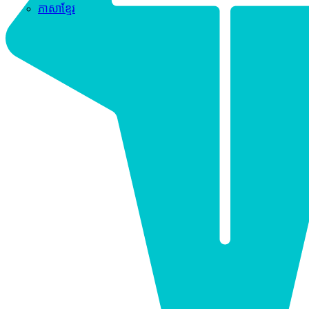
ភាសាខ្មែរ