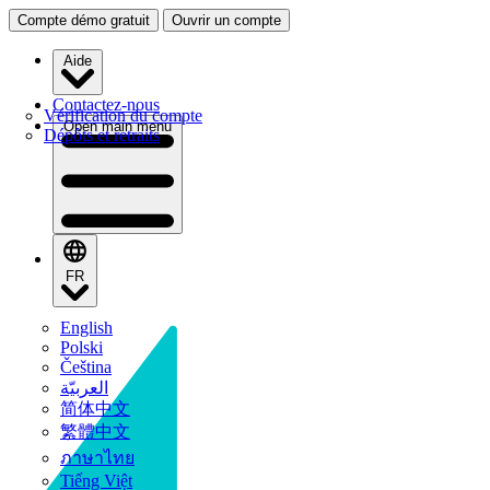
Compte démo gratuit
Ouvrir un compte
Aide
Contactez-nous
Vérification du compte
Open main menu
Dépôts et retraits
FR
English
Polski
Čeština
العربيّة
简体中文
繁體中文
ภาษาไทย
Tiếng Việt