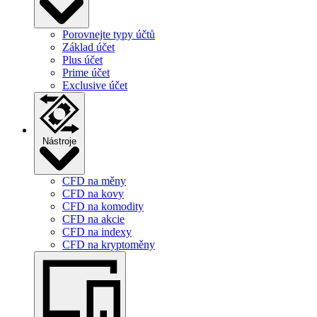
Porovnejte typy účtů
Základ účet
Plus účet
Prime účet
Exclusive účet
Nástroje
CFD na měny
CFD na kovy
CFD na komodity
CFD na akcie
CFD na indexy
CFD na kryptoměny