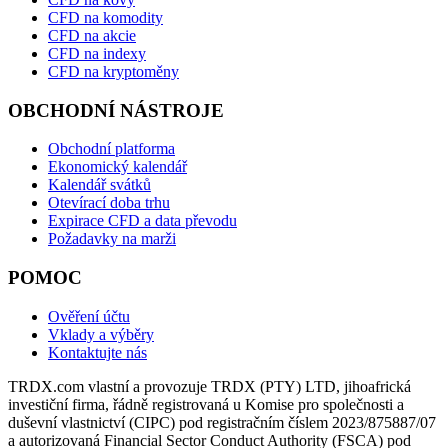
CFD na komodity
CFD na akcie
CFD na indexy
CFD na kryptoměny
OBCHODNÍ NÁSTROJE
Obchodní platforma
Ekonomický kalendář
Kalendář svátků
Otevírací doba trhu
Expirace CFD a data převodu
Požadavky na marži
POMOC
Ověření účtu
Vklady a výběry
Kontaktujte nás
TRDX.com vlastní a provozuje TRDX (PTY) LTD, jihoafrická
investiční firma, řádně registrovaná u Komise pro společnosti a
duševní vlastnictví (CIPC) pod registračním číslem 2023/875887/07
a autorizovaná Financial Sector Conduct Authority (FSCA) pod