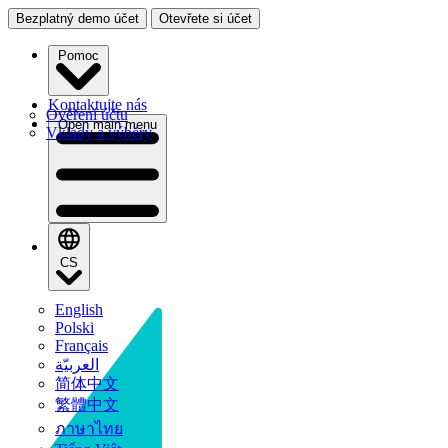
Bezplatný demo účet
Otevřete si účet
Pomoc
Kontaktujte nás
Ověření účtu
Open main menu
Vklady a výběry
CS
English
Polski
Français
العربيّة
简体中文
繁體中文
ภาษาไทย