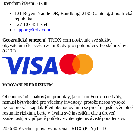
licenčním číslem 53738.
121 Beyers Naude DR, Randburg, 2195 Gauteng, Jihoafrická
republika
+27 107 451 754
support@trdx.com
Geografická omezení:
TRDX.com poskytuje své služby
obyvatelům členských zemí Rady pro spolupráci v Perském zálivu
(GCC).
VAROVÁNÍ PŘED RIZIKEM
Obchodování s pákovými produkty, jako jsou Forex a deriváty,
nemusí být vhodné pro všechny investory, protože nesou vysoké
riziko pro váš kapitál. Před obchodováním se prosím ujistěte, že plně
rozumíte rizikům, berte v úvahu své investiční cíle a úroveň
zkušeností, a v případě potřeby vyhledejte nezávislé poradenství.
2026
© Všechna práva vyhrazena TRDX (PTY) LTD