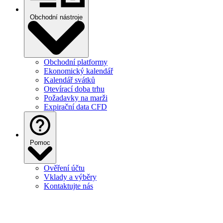
Obchodní nástroje
Obchodní platformy
Ekonomický kalendář
Kalendář svátků
Otevírací doba trhu
Požadavky na marži
Expirační data CFD
Pomoc
Ověření účtu
Vklady a výběry
Kontaktujte nás