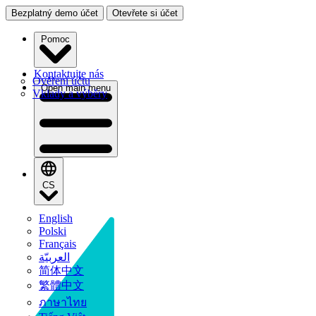
Bezplatný demo účet
Otevřete si účet
Pomoc
Kontaktujte nás
Ověření účtu
Open main menu
Vklady a výběry
CS
English
Polski
Français
العربيّة
简体中文
繁體中文
ภาษาไทย