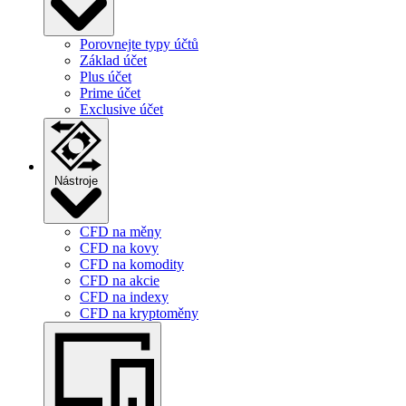
Porovnejte typy účtů
Základ účet
Plus účet
Prime účet
Exclusive účet
Nástroje
CFD na měny
CFD na kovy
CFD na komodity
CFD na akcie
CFD na indexy
CFD na kryptoměny