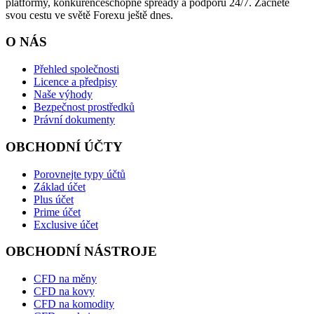
platformy, konkurenceschopné spready a podporu 24/7. Začněte
svou cestu ve světě Forexu ještě dnes.
O NÁS
Přehled společnosti
Licence a předpisy
Naše výhody
Bezpečnost prostředků
Právní dokumenty
OBCHODNÍ ÚČTY
Porovnejte typy účtů
Základ účet
Plus účet
Prime účet
Exclusive účet
OBCHODNÍ NÁSTROJE
CFD na měny
CFD na kovy
CFD na komodity