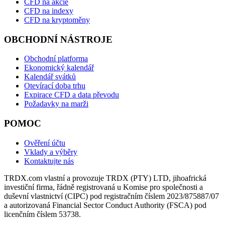
CFD na akcie
CFD na indexy
CFD na kryptoměny
OBCHODNÍ NÁSTROJE
Obchodní platforma
Ekonomický kalendář
Kalendář svátků
Otevírací doba trhu
Expirace CFD a data převodu
Požadavky na marži
POMOC
Ověření účtu
Vklady a výběry
Kontaktujte nás
TRDX.com vlastní a provozuje TRDX (PTY) LTD, jihoafrická
investiční firma, řádně registrovaná u Komise pro společnosti a
duševní vlastnictví (CIPC) pod registračním číslem 2023/875887/07
a autorizovaná Financial Sector Conduct Authority (FSCA) pod
licenčním číslem 53738.