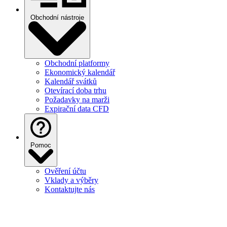
Obchodní nástroje
Obchodní platformy
Ekonomický kalendář
Kalendář svátků
Otevírací doba trhu
Požadavky na marži
Expirační data CFD
Pomoc
Ověření účtu
Vklady a výběry
Kontaktujte nás