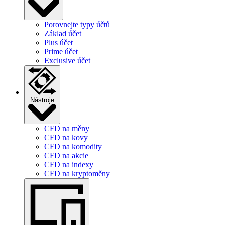
Porovnejte typy účtů
Základ účet
Plus účet
Prime účet
Exclusive účet
Nástroje
CFD na měny
CFD na kovy
CFD na komodity
CFD na akcie
CFD na indexy
CFD na kryptoměny