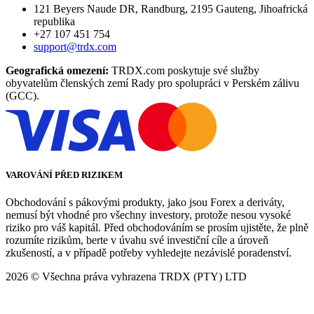
121 Beyers Naude DR, Randburg, 2195 Gauteng, Jihoafrická
republika
+27 107 451 754
support@trdx.com
Geografická omezení:
TRDX.com poskytuje své služby
obyvatelům členských zemí Rady pro spolupráci v Perském zálivu
(GCC).
VAROVÁNÍ PŘED RIZIKEM
Obchodování s pákovými produkty, jako jsou Forex a deriváty,
nemusí být vhodné pro všechny investory, protože nesou vysoké
riziko pro váš kapitál. Před obchodováním se prosím ujistěte, že plně
rozumíte rizikům, berte v úvahu své investiční cíle a úroveň
zkušeností, a v případě potřeby vyhledejte nezávislé poradenství.
2026
© Všechna práva vyhrazena TRDX (PTY) LTD