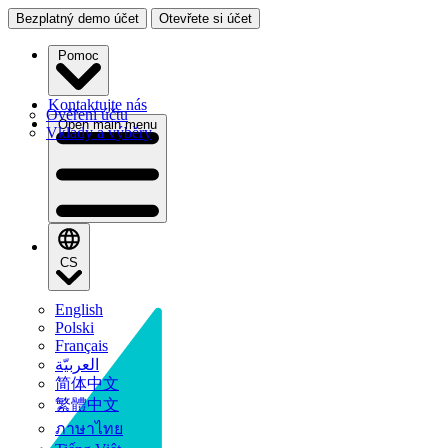
Bezplatný demo účet
Otevřete si účet
Pomoc
Kontaktujte nás
Ověření účtu
Open main menu
Vklady a výběry
CS
English
Polski
Français
العربيّة
简体中文
繁體中文
ภาษาไทย