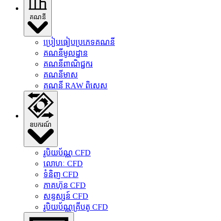
គណនី
ប្រៀបធៀបប្រភេទគណនី
គណនីមូលដ្ឋាន
គណនីពាណិជ្ជករ
គណនីមាស
គណនី RAW ពិសេស
ឧបករណ៍
រូបិយប័ណ្ណ CFD
លោហៈ CFD
ទំនិញ CFD
ភាគហ៊ុន CFD
សន្ទស្សន៍ CFD
រូបិយប័ណ្ណគ្រីបតូ CFD