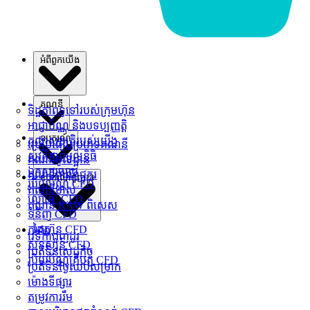
អំពី​ពួក​យើង
គណនី
ទិដ្ឋភាពទូទៅរបស់ក្រុមហ៊ុន
អាជ្ញាប័ណ្ណ និងបទប្បញ្ញត្តិ
ឧបករណ៍
គុណសម្បត្តិរបស់យើង
ប្រៀបធៀបប្រភេទគណនី
សុវត្ថិភាពមូលនិធិ
គណនីមូលដ្ឋាន
ឯកសារច្បាប់
គណនីពាណិជ្ជករ
ឧបករណ៍ជួញដូរ
រូបិយប័ណ្ណ CFD
គណនីមាស
លោហៈ CFD
គណនី RAW ពិសេស
ទំនិញ CFD
ដៃគូ
ភាគហ៊ុន CFD
វេទិកាជួញដូរ
សន្ទស្សន៍ CFD
ប្រតិទិនសេដ្ឋកិច្ច
រូបិយប័ណ្ណគ្រីបតូ CFD
ប្រតិទិនថ្ងៃឈប់សម្រាក
ម៉ោងទីផ្សារ
តម្រូវការរឹម