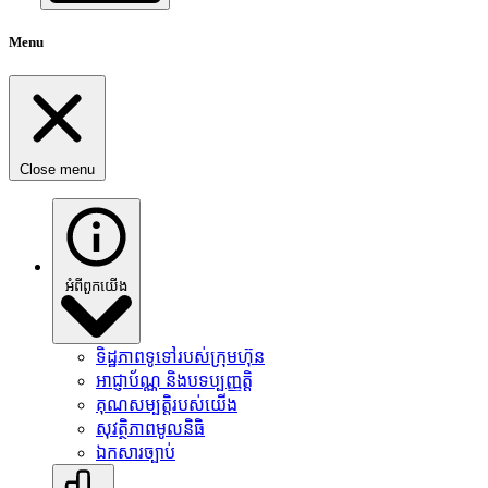
Menu
Close menu
អំពី​ពួក​យើង
ទិដ្ឋភាពទូទៅរបស់ក្រុមហ៊ុន
អាជ្ញាប័ណ្ណ និងបទប្បញ្ញត្តិ
គុណសម្បត្តិរបស់យើង
សុវត្ថិភាពមូលនិធិ
ឯកសារច្បាប់