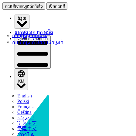
គណនីសាកល្បងឥតគិតថ្លៃ
បើកគណនី
ជំនួយ
ទាក់ទង មក ពួក យើង
ការផ្ទៀងផ្ទាត់គណនី
Open main menu
ការដាក់ប្រាក់ និងការដកប្រាក់
KM
English
Polski
Français
Čeština
العربيّة
简体中文
繁體中文
ภาษาไทย