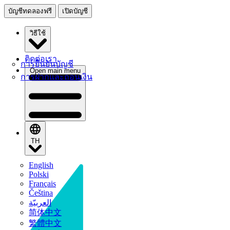
บัญชีทดลองฟรี
เปิดบัญชี
วิธีใช้
ติดต่อเรา
การยืนยันบัญชี
Open main menu
การฝากและถอนเงิน
TH
English
Polski
Français
Čeština
العربيّة
简体中文
繁體中文