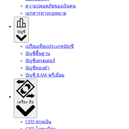
ความปลอดภัยของเงินทุน
เอกสารทางกฎหมาย
บัญชี
เปรียบเทียบประเภทบัญชี
บัญชีพื้นฐาน
บัญชีเทรดเดอร์
บัญชีทองคํา
บัญชี RAW พรีเมี่ยม
เครื่อง มือ
CFD สกุลเงิน
CFD โลหะมีค่า