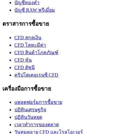
บัญชีทองคํา
บัญชี RAW พรีเมี่ยม
ตราสารการซื้อขาย
CFD สกุลเงิน
CFD โลหะมีค่า
CFD สินค้าโภคภัณฑ์
CFD หุ้น
CFD ดัชนี
คริปโตเคอเรนซี CFD
เครื่องมือการซื้อขาย
แพลตฟอร์มการซื้อขาย
ปฏิทินเศรษฐกิจ
ปฏิทินวันหยุด
เวลาทําการของตลาด
วันหมดอายุ CFD และโรลโอเวอร์