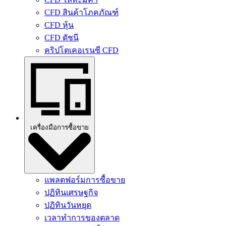
CFD สินค้าโภคภัณฑ์
CFD หุ้น
CFD ดัชนี
คริปโตเคอเรนซี CFD
เครื่องมือการซื้อขาย
แพลตฟอร์มการซื้อขาย
ปฏิทินเศรษฐกิจ
ปฏิทินวันหยุด
เวลาทําการของตลาด