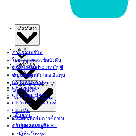
เกี่ยวกับเรา
บัญชี
ภาพรวมบริษัท
ใบอนุญาตและข้อบังคับ
เครื่อง มือ
เปรียบเทียบประเภทบัญชี
ข้อดีของเรา
บัญชีพื้นฐาน
ความปลอดภัยของเงินทุน
บัญชีเทรดเดอร์
เอกสารทางกฎหมาย
เครื่องมือการซื้อขาย
CFD สกุลเงิน
บัญชีทองคํา
CFD โลหะมีค่า
บัญชี RAW พรีเมี่ยม
CFD สินค้าโภคภัณฑ์
CFD หุ้น
หุ้นส่วน
CFD ดัชนี
แพลตฟอร์มการซื้อขาย
คริปโตเคอเรนซี CFD
ปฏิทินเศรษฐกิจ
ปฏิทินวันหยุด