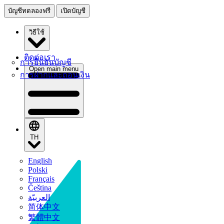
บัญชีทดลองฟรี
เปิดบัญชี
วิธีใช้
ติดต่อเรา
การยืนยันบัญชี
Open main menu
การฝากและถอนเงิน
TH
English
Polski
Français
Čeština
العربيّة
简体中文
繁體中文