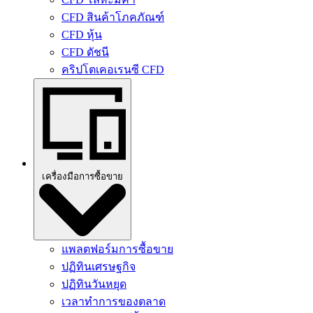
CFD สินค้าโภคภัณฑ์
CFD หุ้น
CFD ดัชนี
คริปโตเคอเรนซี CFD
เครื่องมือการซื้อขาย
แพลตฟอร์มการซื้อขาย
ปฏิทินเศรษฐกิจ
ปฏิทินวันหยุด
เวลาทําการของตลาด