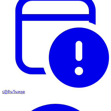
ปฏิทินวันหยุด