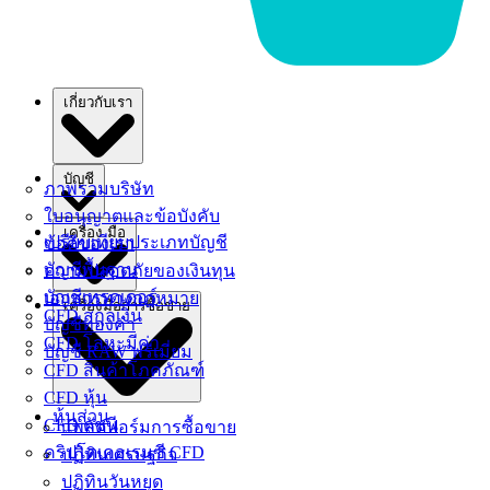
เกี่ยวกับเรา
บัญชี
ภาพรวมบริษัท
ใบอนุญาตและข้อบังคับ
เครื่อง มือ
เปรียบเทียบประเภทบัญชี
ข้อดีของเรา
บัญชีพื้นฐาน
ความปลอดภัยของเงินทุน
บัญชีเทรดเดอร์
เอกสารทางกฎหมาย
เครื่องมือการซื้อขาย
CFD สกุลเงิน
บัญชีทองคํา
CFD โลหะมีค่า
บัญชี RAW พรีเมี่ยม
CFD สินค้าโภคภัณฑ์
CFD หุ้น
หุ้นส่วน
CFD ดัชนี
แพลตฟอร์มการซื้อขาย
คริปโตเคอเรนซี CFD
ปฏิทินเศรษฐกิจ
ปฏิทินวันหยุด