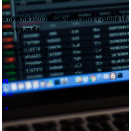
แพลตฟอร์มการซื้อขายที่รวดเร็ว เชื่อถือได้
และทรงพลัง
We are providing you with one of the industry's most reputable,
award-winning and sought-after forex and CFDs platform –
MetaTrader 5 (MT5). The MT5 platform is provided through a
variety of applications to better suit your preferences. What's great is
that you can access the same account through all MT5 applications,
allowing you to be in full control of your trades at all times.
พื้นโต๊ะ