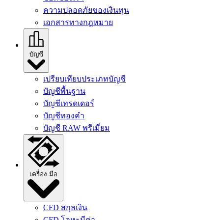
ความปลอดภัยของเงินทุน
เอกสารทางกฎหมาย
บัญชี
เปรียบเทียบประเภทบัญชี
บัญชีพื้นฐาน
บัญชีเทรดเดอร์
บัญชีทองคํา
บัญชี RAW พรีเมี่ยม
เครื่อง มือ
CFD สกุลเงิน
CFD โลหะมีค่า