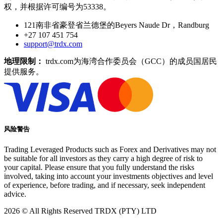
权，并根据许可编号为53338。
121南非省豪登省兰德堡的Beyers Naude Dr，Randburg
+27 107 451 754
support@trdx.com
地理限制：
trdx.com为海湾合作委员会（GCC）的成员国居民
提供服务。
风险警告
Trading Leveraged Products such as Forex and Derivatives may not
be suitable for all investors as they carry a high degree of risk to
your capital. Please ensure that you fully understand the risks
involved, taking into account your investments objectives and level
of experience, before trading, and if necessary, seek independent
advice.
2026
© All Rights Reserved TRDX (PTY) LTD