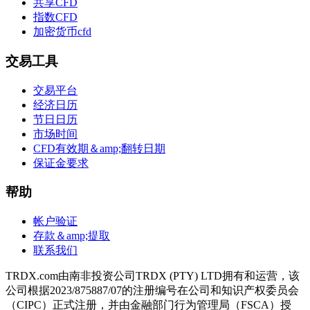
共享CFD
指数CFD
加密货币cfd
交易工具
交易平台
经济日历
节日日历
市场时间
CFD有效期＆amp;翻转日期
保证金要求
帮助
帐户验证
存款＆amp;提取
联系我们
TRDX.com由南非投资公司TRDX (PTY) LTD拥有和运营，该
公司根据2023/875887/07的注册编号在公司和知识产权委员会
（CIPC）正式注册，并由金融部门行为管理局（FSCA）授