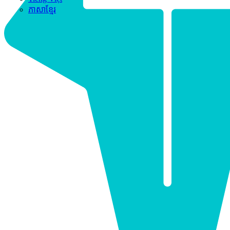
ភាសាខ្មែរ