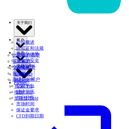
关于我们
帐户
公司概述
许可证和法规
乐器
我们的优势
比较帐户类型
资金的安全
基本帐户
交易工具
法律文件
交易者帐户
货币cfd
黄金帐户
金属CFD
高级原始帐户
商品cfd
Partner
交易平台
共享CFD
经济日历
指数CFD
节日日历
加密货币cfd
市场时间
保证金要求
CFD到期日期