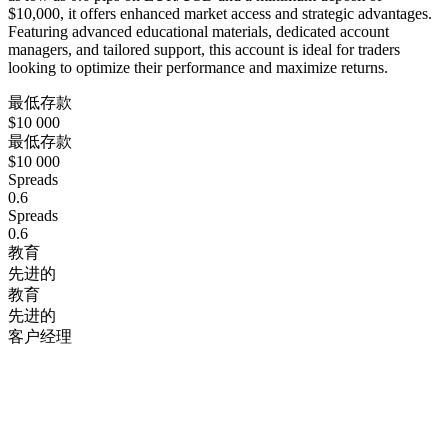
$10,000, it offers enhanced market access and strategic advantages.
Featuring advanced educational materials, dedicated account
managers, and tailored support, this account is ideal for traders
looking to optimize their performance and maximize returns.
最低存款
$10 000
最低存款
$10 000
Spreads
0.6
Spreads
0.6
教育
先进的
教育
先进的
客户经理