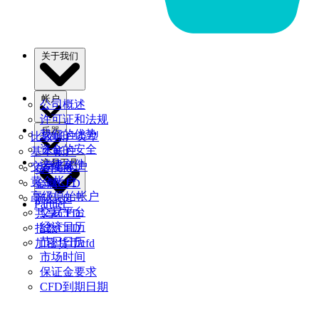
关于我们
帐户
公司概述
许可证和法规
乐器
我们的优势
比较帐户类型
资金的安全
基本帐户
交易工具
法律文件
交易者帐户
货币cfd
黄金帐户
金属CFD
高级原始帐户
商品cfd
Partner
交易平台
共享CFD
经济日历
指数CFD
节日日历
加密货币cfd
市场时间
保证金要求
CFD到期日期