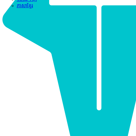
ភាសាខ្មែរ