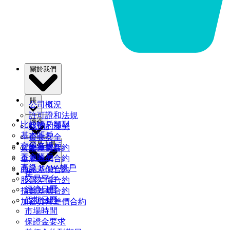
關於我們
賬
公司概況
許可證和法規
儀器
比較帳戶類型
我們的優勢
基本賬戶
資金安全
交易工具
交易者賬戶
貨幣差價合約
法律文件
黃金賬戶
金屬差價合約
高級 RAW 帳戶
商品差價合約
伴
交易平台
股票差價合約
經濟日曆
指數差價合約
假期日曆
加密貨幣差價合約
市場時間
保證金要求