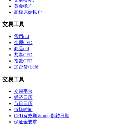
黄金帐户
高级原始帐户
交易工具
货币cfd
金属CFD
商品cfd
共享CFD
指数CFD
加密货币cfd
交易工具
交易平台
经济日历
节日日历
市场时间
CFD有效期＆amp;翻转日期
保证金要求