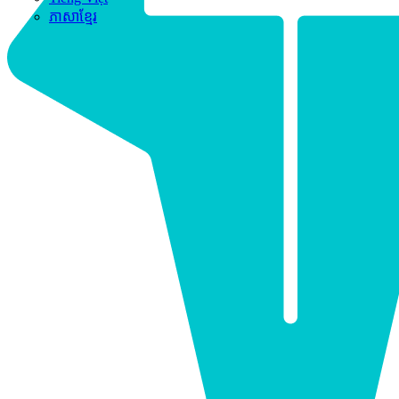
ភាសាខ្មែរ