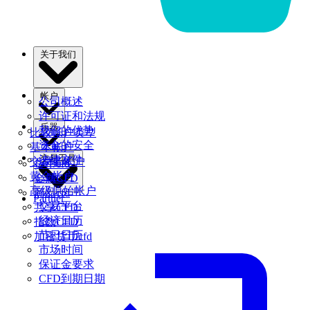
关于我们
帐户
公司概述
许可证和法规
乐器
我们的优势
比较帐户类型
资金的安全
基本帐户
交易工具
法律文件
交易者帐户
货币cfd
黄金帐户
金属CFD
高级原始帐户
商品cfd
Partner
交易平台
共享CFD
经济日历
指数CFD
节日日历
加密货币cfd
市场时间
保证金要求
CFD到期日期